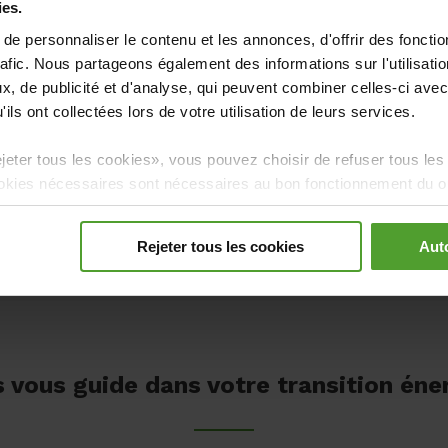
Conduite électrique et commen
ies.
entreprise à faire des économies
e personnaliser le contenu et les annonces, d'offrir des fonctio
sur ces sujets d
rafic. Nous partageons également des informations sur l'utilisati
, de publicité et d'analyse, qui peuvent combiner celles-ci avec
ils ont collectées lors de votre utilisation de leurs services.
Déperdition d’énergie
jeter tous les cookies», vous pouvez choisir de refuser tous les
kies nécessaires sont nécessaires au bon fonctionnement du ou 
re refusés.
Rejeter tous les cookies
Auto
 vous guide dans votre transition éne