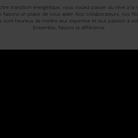
otre transition énergétique, vous voulez passer du rêve à la ré
faisons un plaisir de vous aider. Nos collaborateurs, nos fili
s sont heureux de mettre leur expertise et leur passion à vot
Ensemble, faisons la différence.