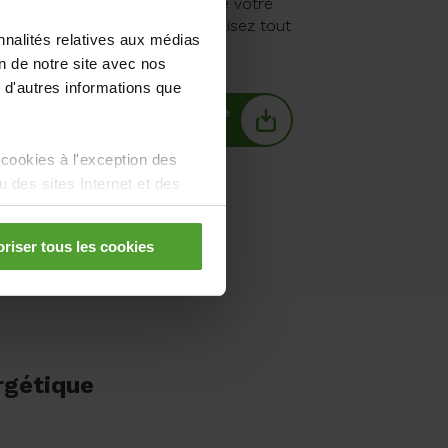
t l'efficacité énergétique aide votre
 sur le plan environnemental: lisez tout
nnalités relatives aux médias
ans nos e-books gratuits.
on de notre site avec nos
 d'autres informations que
Electrification de votre
flotte d’entreprise
 cookies à l'exception des
des sites Internet et des
riser tous les cookies
rgétique