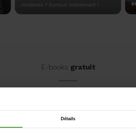
e
rentables ? Surtout maintenant !
E-books
gratuit
Détails