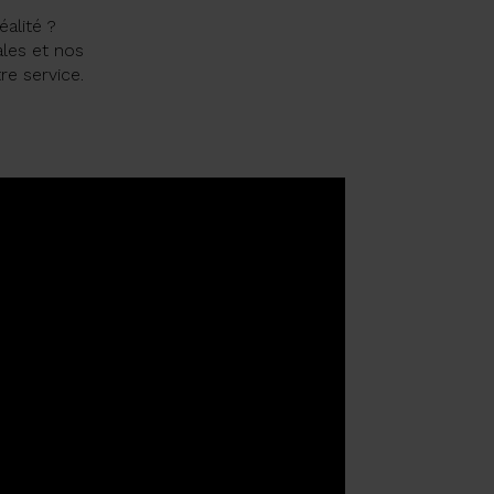
alité ?
ales et nos
re service.