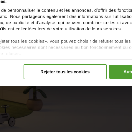
mesure.
ies.
e personnaliser le contenu et les annonces, d'offrir des fonctio
rafic. Nous partageons également des informations sur l'utilisati
Vous voulez savoir combie
, de publicité et d'analyse, qui peuvent combiner celles-ci avec
consommation d’énergie
? 
ils ont collectées lors de votre utilisation de leurs services.
découvrez un tas de
soluti
moins. Vous pouvez économ
jeter tous les cookies», vous pouvez choisir de refuser tous les
kies nécessaires sont nécessaires au bon fonctionnement du ou 
re refusés.
Faites le scan
Rejeter tous les cookies
Auto