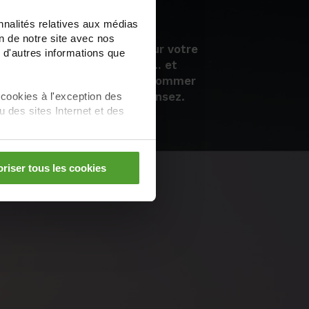
nnalités relatives aux médias
on de notre site avec nos
n vous pouvez
économiser sur votre
 d'autres informations que
Faites le scan énergétique… et
ons sur mesure
afin de consommer
iser plus que vous ne le pensez.
 cookies à l'exception des
des sites Internet et des
 énergétique
riser tous les cookies