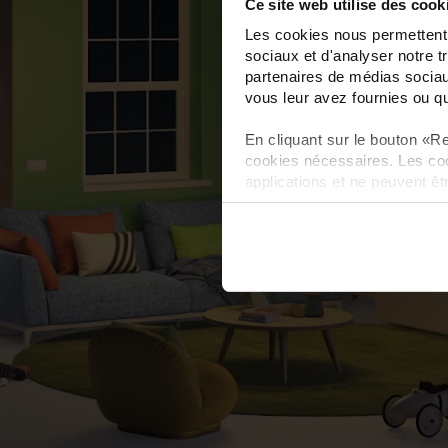
Ce site web utilise des cook
Les cookies nous permettent d
sociaux et d'analyser notre t
partenaires de médias sociaux
vous leur avez fournies ou qu'
En cliquant sur le bouton «Re
cookies nécessaires. Les coo
applications et ne peuvent êt