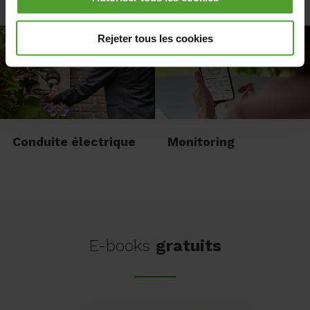
Panneaux solaires
Éclairage
vous pouvez choisir de refuser tous les cookies à
l'exception des cookies nécessaires. Les cookies
Rejeter tous les cookies
nécessaires sont nécessaires au bon fonctionnement du
ou des sites Internet et des applications et ne peuvent
être refusés.
Conduite électrique
Monitoring
E-books
gratuits