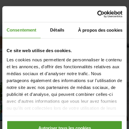
Consentement
Détails
À propos des cookies
Ce site web utilise des cookies.
Les cookies nous permettent de personnaliser le contenu
et les annonces, d'offrir des fonctionnalités relatives aux
Chauffage
Isolation
médias sociaux et d'analyser notre trafic. Nous
partageons également des informations sur l'utilisation de
notre site avec nos partenaires de médias sociaux, de
publicité et d'analyse, qui peuvent combiner celles-ci
avec d'autres informations que vous leur avez fournies
ou qu'ils ont collectées lors de votre utilisation de leurs
services.
Autoriser tous les cookies
En cliquant sur le bouton «Rejeter tous les cookies»,