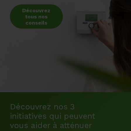
Découvrez
tous nos
conseils
Découvrez nos 3
initiatives qui peuvent
vous aider à atténuer