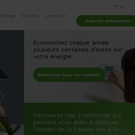
FR
’énergie
E-Books
Lumiworld
Pour les entreprises
Économisez chaque année
plusieurs centaines d'euros sur
votre énergie.
Découvrez tous nos conseils
Découvrez nos 3 initiatives qui
peuvent vous aider à atténuer
l'impact de la hausse des prix.