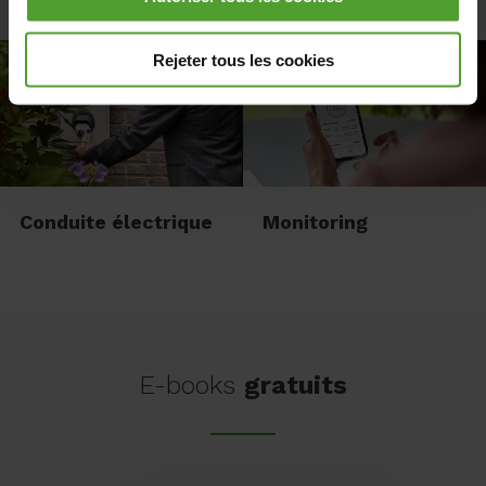
Panneaux solaires
Éclairage
vous pouvez choisir de refuser tous les cookies à
l'exception des cookies nécessaires. Les cookies
Rejeter tous les cookies
nécessaires sont nécessaires au bon fonctionnement du
ou des sites Internet et des applications et ne peuvent
être refusés.
Conduite électrique
Monitoring
E-books
gratuits