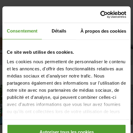
Consentement
Détails
À propos des cookies
Ce site web utilise des cookies.
Les cookies nous permettent de personnaliser le contenu
et les annonces, d'offrir des fonctionnalités relatives aux
Chauffage
Isolation
médias sociaux et d'analyser notre trafic. Nous
partageons également des informations sur l'utilisation de
notre site avec nos partenaires de médias sociaux, de
publicité et d'analyse, qui peuvent combiner celles-ci
avec d'autres informations que vous leur avez fournies
ou qu'ils ont collectées lors de votre utilisation de leurs
services.
Autoriser tous les cookies
En cliquant sur le bouton «Rejeter tous les cookies»,