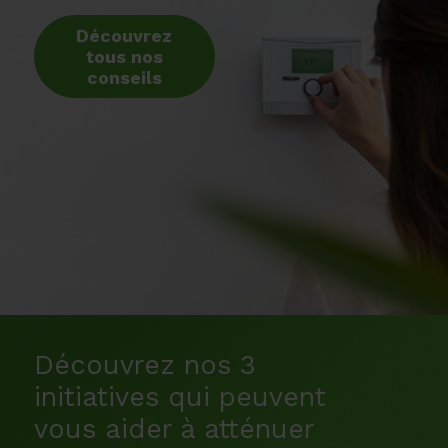
Découvrez
tous nos
conseils
Découvrez nos 3
initiatives qui peuvent
vous aider à atténuer