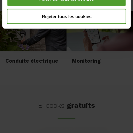
Panneaux solaires
Éclairage
vous pouvez choisir de refuser tous les cookies à
l'exception des cookies nécessaires. Les cookies
Rejeter tous les cookies
nécessaires sont nécessaires au bon fonctionnement du
ou des sites Internet et des applications et ne peuvent
être refusés.
Conduite électrique
Monitoring
E-books
gratuits