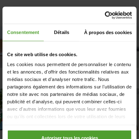
Consentement
Détails
À propos des cookies
Ce site web utilise des cookies.
Les cookies nous permettent de personnaliser le contenu
et les annonces, d'offrir des fonctionnalités relatives aux
Chauffage
Isolation
médias sociaux et d'analyser notre trafic. Nous
partageons également des informations sur l'utilisation de
notre site avec nos partenaires de médias sociaux, de
publicité et d'analyse, qui peuvent combiner celles-ci
avec d'autres informations que vous leur avez fournies
ou qu'ils ont collectées lors de votre utilisation de leurs
services.
Autoriser tous les cookies
En cliquant sur le bouton «Rejeter tous les cookies»,