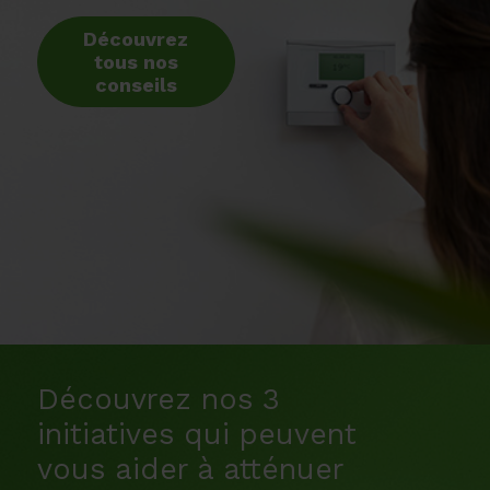
Découvrez
tous nos
conseils
Découvrez nos 3
initiatives qui peuvent
vous aider à atténuer