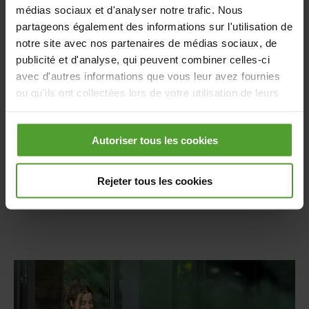
médias sociaux et d'analyser notre trafic. Nous
partageons également des informations sur l'utilisation de
notre site avec nos partenaires de médias sociaux, de
publicité et d'analyse, qui peuvent combiner celles-ci
avec d'autres informations que vous leur avez fournies
ou qu'ils ont collectées lors de votre utilisation de leurs
services.
Je n'utilise que du gaz
Autoriser tous les cookies
En cliquant sur le bouton «Rejeter tous les cookies»,
vous pouvez choisir de refuser tous les cookies à
Continuer
l'exception des cookies nécessaires. Les cookies
Rejeter tous les cookies
nécessaires sont nécessaires au bon fonctionnement du
ou des sites Internet et des applications et ne peuvent
être refusés.