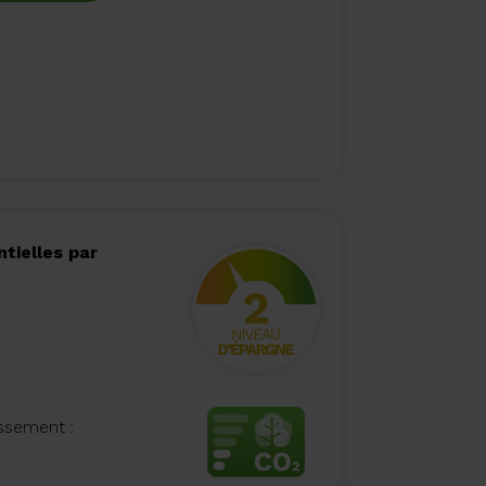
tielles par
issement :