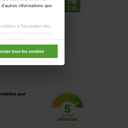
 d'autres informations que
us sur le
 cookies à l'exception des
conomique
des sites Internet et des
riser tous les cookies
tielles par