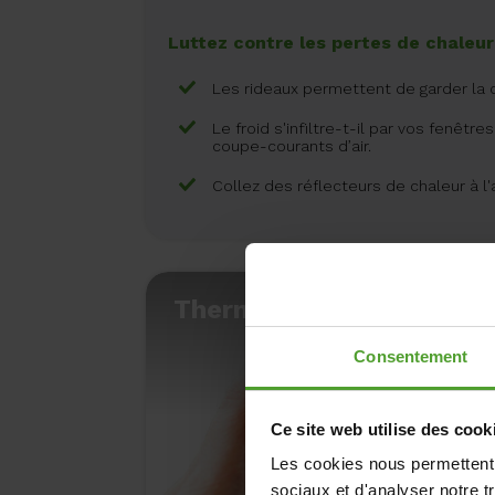
Luttez contre les pertes de chaleur
Les rideaux permettent de garder la ch
Le froid s'infiltre-t-il par vos fenêtr
coupe-courants d’air.
Collez des réflecteurs de chaleur à l'
Thermostat intelligent
Consentement
Ce site web utilise des cook
Les cookies nous permettent d
sociaux et d'analyser notre t