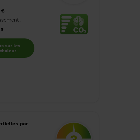
 €
issement :
es
us sur les
chaleur
tielles par