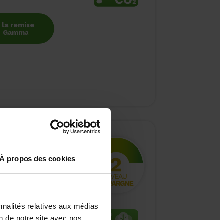
 la remise
ez Gamma
tielles par
À propos des cookies
nnalités relatives aux médias
on de notre site avec nos
issement :