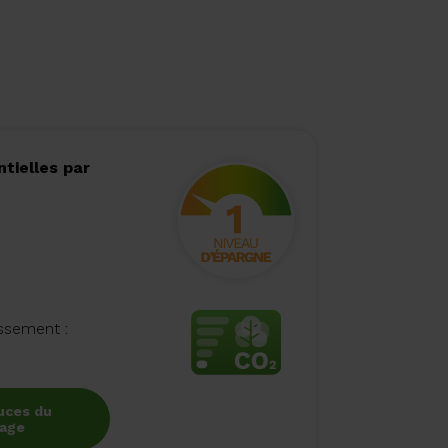
tielles par
issement :
uces du
fage