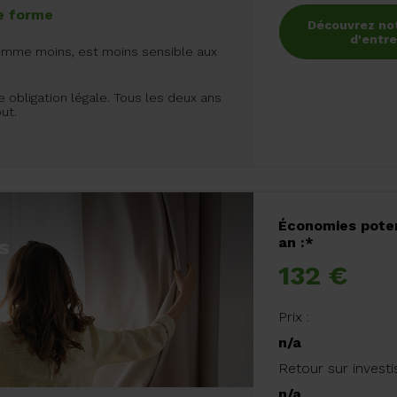
e forme
Découvrez no
d'entre
omme moins, est moins sensible aux
e obligation légale. Tous les deux ans
ut.
Économies poten
an :*
s
132 €
Prix :
n/a
Retour sur invest
n/a