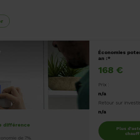
er
e
Économies poten
an :*
168 €
Prix :
n/a
Retour sur invest
n/a
e différence
Plus d'ast
chauf
conomie de 7%.