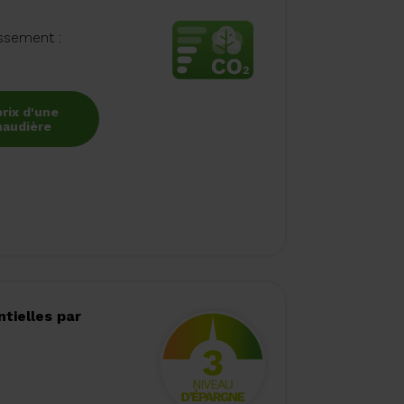
issement :
prix d'une
haudière
tielles par