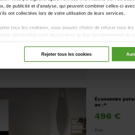
, de publicité et d'analyse, qui peuvent combiner celles-ci avec
1 à 2 années
ils ont collectées lors de votre utilisation de leurs services.
onsommer sagement
En savoir pl
jeter tous les cookies», vous pouvez choisir de refuser tous les
chauffage é
vos habitudes et ajuste sa
kies nécessaires sont nécessaires au bon fonctionnement du ou 
re refusés.
à distance.
Rejeter tous les cookies
Auto
ent compte des conditions
ture si nécessaire.
Économies poten
an :*
496 €
Prix :