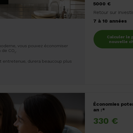
5000 €
Retour sur invest
7 à 10 années
Calculer le 
nouvelle c
moderne, vous pouvez économiser
on de CO
.
2
nt entretenue, durera beaucoup plus
Économies poten
an :*
330 €