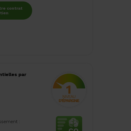
tre contrat
tien
tielles par
issement :