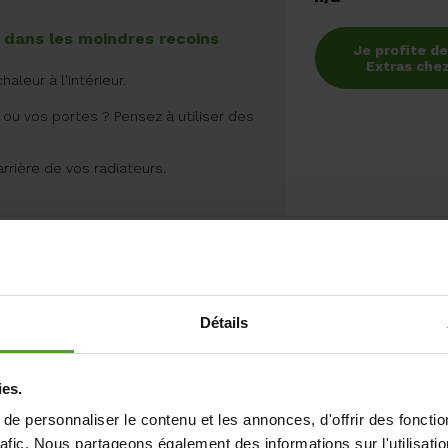
 dans les moindres recoins
Je profite de
Extras ch
aleur à l'intérieur.
es ou vos portes ? Pensez à utiliser des
arrière de vos radiateurs.
Économies poten
an :*
Détails
132 €
Prix :
ies.
150 €
e personnaliser le contenu et les annonces, d'offrir des fonctio
rafic. Nous partageons également des informations sur l'utilisati
Retour sur invest