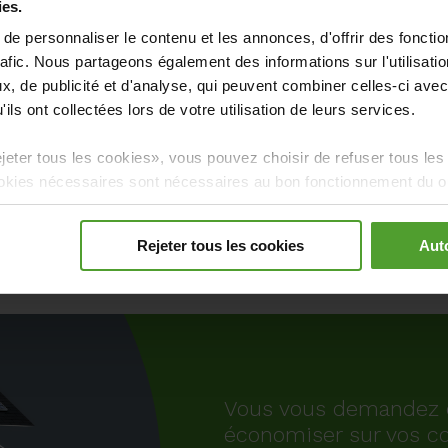
ies.
 et les coûts de votre station de
e personnaliser le contenu et les annonces, d'offrir des fonctio
rafic. Nous partageons également des informations sur l'utilisati
En savoir pl
uvez recharger votre véhicule jusqu'à
mobilité éle
, de publicité et d'analyse, qui peuvent combiner celles-ci avec
trava
ils ont collectées lors de votre utilisation de leurs services.
jeter tous les cookies», vous pouvez choisir de refuser tous les
kies nécessaires sont nécessaires au bon fonctionnement du ou 
re refusés.
er
Rejeter tous les cookies
Auto
Vous vous demandez 
économiser sur vos co