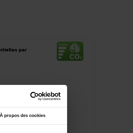
tielles par
issement :
À propos des cookies
us sur la
ctrique à
ile