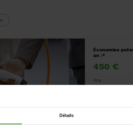
er
Économies poten
an :*
450 €
Prix :
n/a
Retour sur invest
n/a
Détails
harger votre voiture
En savoir pl
conduite éle
s en frais de carburant.
domic