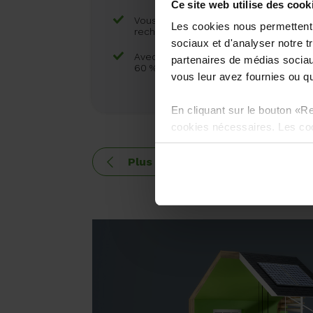
Ce site web utilise des cook
Vous pouvez déduire votre électricité
Les cookies nous permettent d
recharge à hauteur de 120 %.
sociaux et d'analyser notre t
Avec une station de recharge, vous po
partenaires de médias sociaux
60 % plus vite.
vous leur avez fournies ou qu'
En cliquant sur le bouton «Re
cookies nécessaires. Les coo
applications et ne peuvent êt
Plus de conseils pour économis