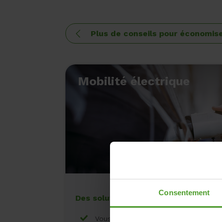
Plus de conseils pour économis
Mobilité électrique
Consentement
Des solutions intelligentes pour rec
Vous économisez en moyenne 450 euro