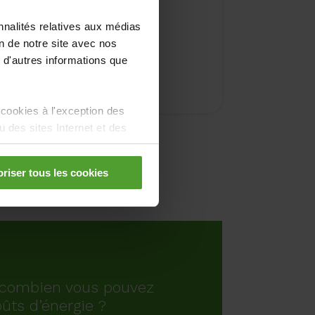
nnalités relatives aux médias
on de notre site avec nos
us sur la
ctrique au
 d'autres informations que
il
 cookies à l'exception des
des sites Internet et des
riser tous les cookies
combien vous pouvez
ûts d’énergie ?