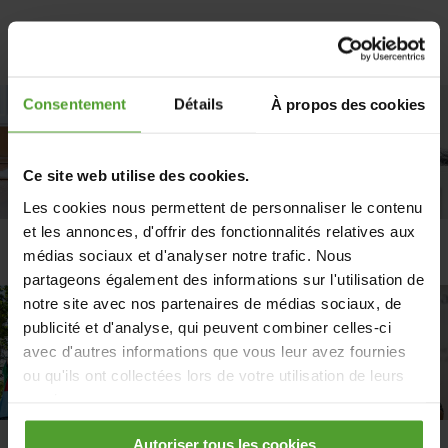
Consentement
Détails
À propos des cookies
Ce site web utilise des cookies.
Les cookies nous permettent de personnaliser le contenu
et les annonces, d'offrir des fonctionnalités relatives aux
Chauffage
Isolation
médias sociaux et d'analyser notre trafic. Nous
partageons également des informations sur l'utilisation de
notre site avec nos partenaires de médias sociaux, de
publicité et d'analyse, qui peuvent combiner celles-ci
avec d'autres informations que vous leur avez fournies
ou qu'ils ont collectées lors de votre utilisation de leurs
services.
Autoriser tous les cookies
En cliquant sur le bouton «Rejeter tous les cookies»,