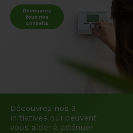
Découvrez
tous nos
conseils
Découvrez nos 3
initiatives qui peuvent
vous aider à atténuer