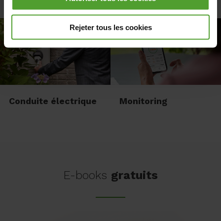
Panneaux solaires
Éclairage
vous pouvez choisir de refuser tous les cookies à
l'exception des cookies nécessaires. Les cookies
Rejeter tous les cookies
nécessaires sont nécessaires au bon fonctionnement du
ou des sites Internet et des applications et ne peuvent
être refusés.
Conduite électrique
Monitoring
E-books
gratuits